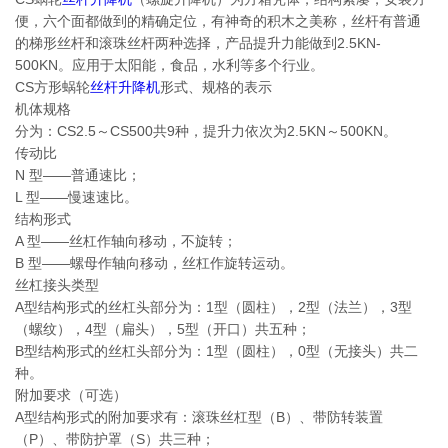
便，六个面都做到的精确定位，有神奇的积木之美称，丝杆有普通
的梯形丝杆和滚珠丝杆两种选择，产品提升力能做到2.5KN-
500KN。应用于太阳能，食品，水利等多个行业。
CS方形蜗轮
丝杆升降机
形式、规格的表示
机体规格
分为：CS2.5～CS500共9种，提升力依次为2.5KN～500KN。
传动比
N 型——普通速比；
L 型——慢速速比。
结构形式
A 型——丝杠作轴向移动，不旋转；
B 型——螺母作轴向移动，丝杠作旋转运动。
丝杠接头类型
A型结构形式的丝杠头部分为：1型（圆柱），2型（法兰），3型
（螺纹），4型（扁头），5型（开口）共五种；
B型结构形式的丝杠头部分为：1型（圆柱），0型（无接头）共二
种。
附加要求（可选）
A型结构形式的附加要求有：滚珠丝杠型（B）、带防转装置
（P）、带防护罩（S）共三种；