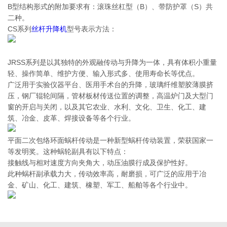
B型结构形式的附加要求有：滚珠丝杠型（B）、带防护罩（S）共
二种。
CS系列
丝杆升降机
型号表示方法：
JRSS系列是以其独特的外观融传动与升降为一体，具有体积小重量
轻、操作简单、维护方便、输入形式多、使用寿命长等优点。
广泛用于实验仪器平台、医用手术台的升降，玻璃纤维塑胶薄膜挤
压，钢厂辊轮间隔，管材板材传送位置的调整，高温炉门及大型门
窗的开启与关闭，以及其它农业、水利、文化、卫生、化工、建
筑、冶金、皮革、焊接设备等各个行业。
平面二次包络环面蜗杆传动是一种新型蜗杆传动装置，荣获国家一
等发明奖。这种蜗轮副具有以下特点：
接触线与相对速度方向夹角大，动压油膜行成及保护性好。
此种蜗杆副承载力大，传动效率高，耐磨损，可广泛的应用于冶
金、矿山、化工、建筑、橡塑、军工、船舶等各个行业中。