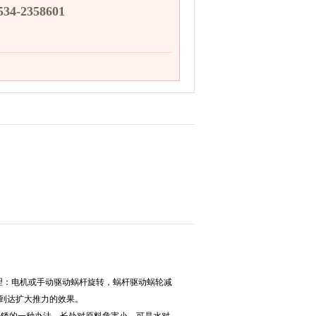
4-2358601
理：电机或手动驱动蜗杆旋转，蜗杆驱动蜗轮减
到达扩大推力的效果。