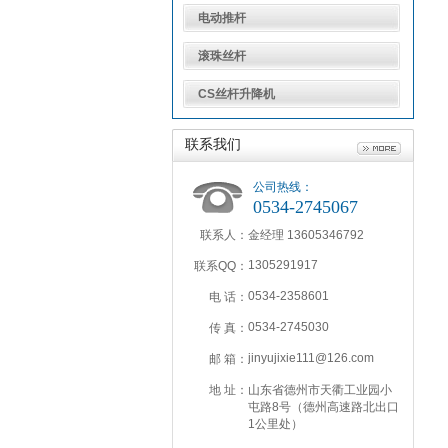
电动推杆
滚珠丝杆
CS丝杆升降机
联系我们
公司热线：
0534-2745067
联系人：
金经理 13605346792
1305291917
联系QQ：
0534-2358601
电 话：
0534-2745030
传 真：
jinyujixie111@126.com
邮 箱：
地 址：
山东省德州市天衢工业园小
屯路8号（德州高速路北出口
1公里处）