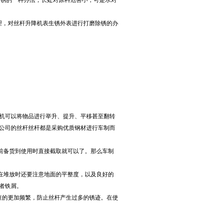
锈的一种办法，长处对原料危害小，可是水对
，对丝杆升降机表生锈外表进行打磨除锈的办
机可以将物品进行举升、提升、平移甚至翻转
公司的丝杆丝杆都是采购优质钢材进行车制而
前备货到使用时直接截取就可以了。那么车制
在堆放时还要注意地面的平整度，以及良好的
者铁屑。
查的更加频繁，防止丝杆产生过多的锈迹。在使