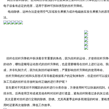
高压水磨料除锈。使用高压水射流的冲击效果加上磨料对丝杆升降机进行打磨去
电子设备有必定的危害，适用于那种可拆卸类型的丝杆升降机。
电动除锈，这种办法是使用空气压缩发生摩擦力或许电磁效应发生摩擦力的原理
法。
丝杆在丝杆升降机中扮演着非常重要的角色，因为丝杆的运动，才使得丝杆升降
的动作，哪怕是螺母运动形式的丝杆升降机，也是需要螺母在丝杆上进行运动。我
成，并非轧制方式，因为轧制丝杆破坏钢性，严重影响丝杆升降机的使用寿命。
丝杆升降机的行程和头部形式等等都是根据客户的定制来制作，但是丝杆可以提
加工完成的丝杆在存放时如何正确的进行养护呢？
首先要对不同直径不同螺距的丝杆进行分类存放，方便使用时可以快速的找到。
排水性。后再使用苫布或者其他布料对丝杆进行遮盖，避免丝杆附着过多的灰尘或
其次是要对丝杆进行定期的除锈、防锈。尤其再夏季这种多雨潮湿的时候，要检
用时还要再次做除锈，降低工作效率。